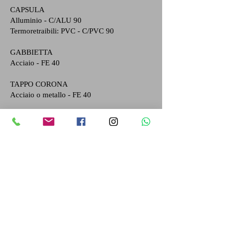
CAPSULA
Alluminio - C/ALU 90
Termoretraibili: PVC - C/PVC 90
GABBIETTA
Acciaio - FE 40
TAPPO CORONA
Acciaio o metallo - FE 40
RIFIUTI ORGANICI
TAPPO
Sughero - FOR 51
Segui le indicazioni del tuo comune